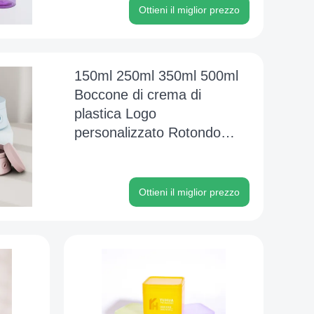
Ottieni il miglior prezzo
150ml 250ml 350ml 500ml
Boccone di crema di
plastica Logo
personalizzato Rotondo
Bocconi di imballaggio di
plastica per lo scrub del
corpo
Ottieni il miglior prezzo