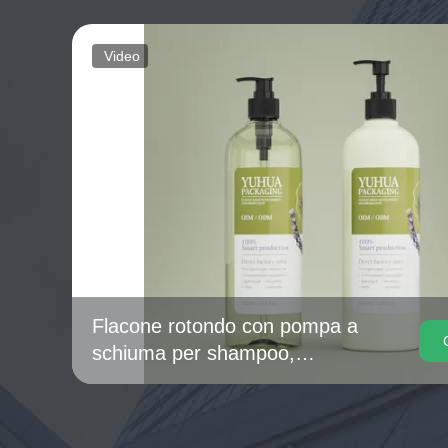
Video
Flacone rotondo con pompa a
schiuma per shampoo,
bagnoschiuma e sapone liquido
per le mani