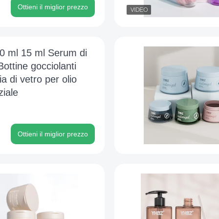
Ottieni il miglior prezzo
10 ml 15 ml Serum di
Bottine gocciolanti
ia di vetro per olio
iale
Ottieni il miglior prezzo