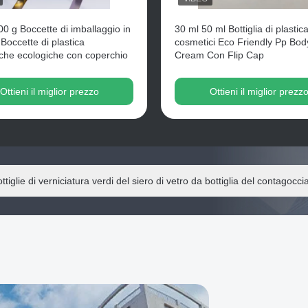
0 g Boccette di imballaggio in
30 ml 50 ml Bottiglia di plastic
 Boccette di plastica
cosmetici Eco Friendly Pp Bod
che ecologiche con coperchio
Cream Con Flip Cap
Ottieni il miglior prezzo
Ottieni il miglior prezz
 contagoccia vuoto di lusso della radura 30ml imbottiglia Logo Print C