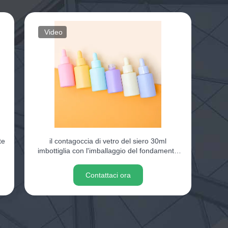
Video
te
il contagoccia di vetro del siero 30ml
imbottiglia con l'imballaggio del fondamento
della pompa e del cappuccio di stampa
Contattaci ora