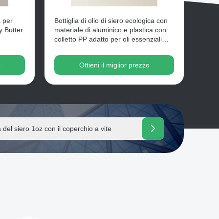
a per
Bottiglia di olio di siero ecologica con
y Butter
materiale di aluminico e plastica con
colletto PP adatto per oli essenziali
confezionamento per la cura della
pelle cosmetica
o
Ottieni il miglior prezzo
osmetic Packaging