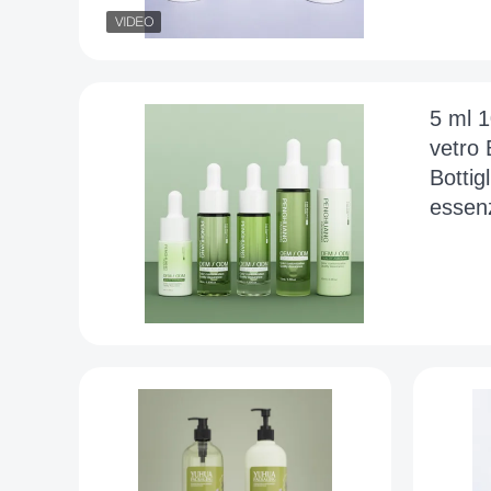
5 ml 
vetro 
Bottigl
essenz