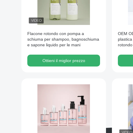
Flacone rotondo con pompa a
OEM ODM
schiuma per shampoo, bagnoschiuma
plastic
e sapone liquido per le mani
rotondo
cura dei
Ottieni il miglior prezzo