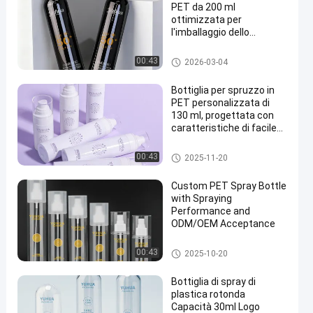
PET da 200 ml
ottimizzata per
l'imballaggio dello
shampoo che combina
proprietà di materiale
flacone spray in plastica
00:43
2026-03-04
leggero e resistente
Bottiglia per spruzzo in
PET personalizzata di
130 ml, progettata con
caratteristiche di facile
utilizzo che migliorano la
facilità e l'efficienza
flacone spray in plastica
00:43
2025-11-20
operativa
Custom PET Spray Bottle
with Spraying
Performance and
ODM/OEM Acceptance
flacone spray in plastica
00:43
2025-10-20
Bottiglia di spray di
plastica rotonda
Capacità 30ml Logo