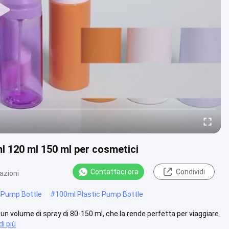
ml 120 ml 150 ml per cosmetici
Contattaci ora
Condividi
azioni
 Pump Bottle
#
100ml Plastic Pump Bottle
a un volume di spray di 80-150 ml, che la rende perfetta per viaggiare
i più