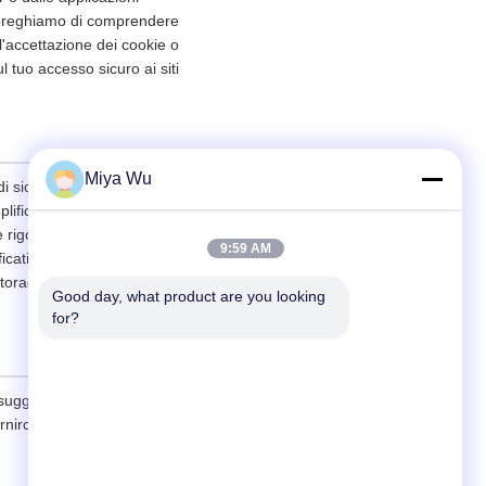
Ti preghiamo di comprendere
l'accettazione dei cookie o
ul tuo accesso sicuro ai siti
Miya Wu
di sicurezza ragionevoli per
plificativo, SSL,
he rigorosamente i dipendenti
9:59 AM
icativo, la firma di accordi
itoraggio delle loro
Good day, what product are you looking 
for?
 suggeriamo di chiedere al
ornirci informazioni previa