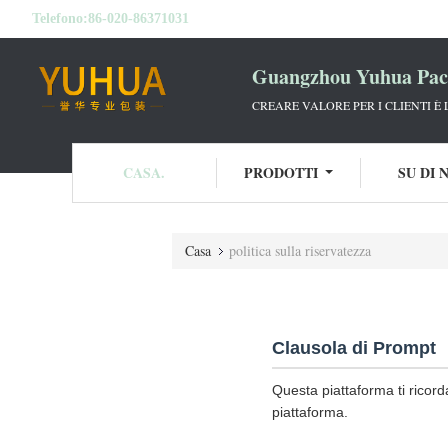
Telefono:
86-020-86371031
Guangzhou Yuhua Pack
CREARE VALORE PER I CLIENTI È
CASA.
PRODOTTI
SU DI 
Casa
politica sulla riservatezza
Clausola di Prompt
Questa piattaforma ti ricord
piattaforma.