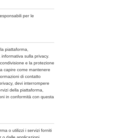
esponsabili per le
lla piattaforma,
informativa sulla privacy.
a condivisione e la protezione
rti a capire come mantenere
formazioni di contatto
privacy, devi interrompere
rvizi della piattaforma,
oni in conformità con questa
a o utilizzi i servizi forniti
r o dalle applicazioni