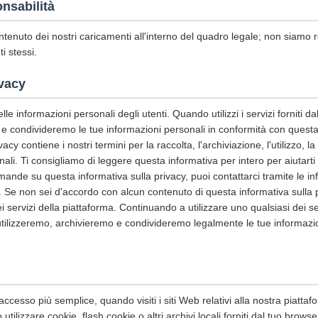
nsabilità
ntenuto dei nostri caricamenti all'interno del quadro legale; non siamo r
ti stessi.
ivacy
le informazioni personali degli utenti. Quando utilizzi i servizi forniti da
e condivideremo le tue informazioni personali in conformità con questa 
acy contiene i nostri termini per la raccolta, l'archiviazione, l'utilizzo, l
nali. Ti consigliamo di leggere questa informativa per intero per aiuta
omande su questa informativa sulla privacy, puoi contattarci tramite le in
. Se non sei d'accordo con alcun contenuto di questa informativa sulla 
i servizi della piattaforma. Continuando a utilizzare uno qualsiasi dei se
utilizzeremo, archivieremo e condivideremo legalmente le tue informazi
accesso più semplice, quando visiti i siti Web relativi alla nostra piattaform
tilizzare cookie, flash cookie o altri archivi locali forniti dal tuo browse