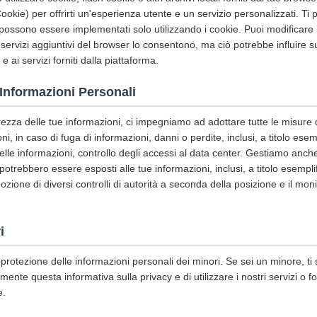
ookie) per offrirti un'esperienza utente e un servizio personalizzati. 
i possono essere implementati solo utilizzando i cookie. Puoi modificare 
o i servizi aggiuntivi del browser lo consentono, ma ciò potrebbe influire s
e ai servizi forniti dalla piattaforma.
 Informazioni Personali
urezza delle tue informazioni, ci impegniamo ad adottare tutte le misure 
i, in caso di fuga di informazioni, danni o perdite, inclusi, a titolo esem
delle informazioni, controllo degli accessi al data center. Gestiamo anc
 potrebbero essere esposti alle tue informazioni, inclusi, a titolo esemplif
dozione di diversi controlli di autorità a seconda della posizione e il mon
i
protezione delle informazioni personali dei minori. Se sei un minore, ti
mente questa informativa sulla privacy e di utilizzare i nostri servizi o f
e.