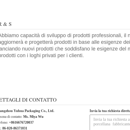
R & S
Abbiamo capacità di sviluppo di prodotti professionali, il 
aggiornerà e progetterà prodotti in base alle esigenze de
lanciando nuovi prodotti che soddisfano le esigenze del 
prodotti con i loghi privati per i clienti.
ETTAGLI DI CONTATTO
angzhou Yuhua Packaging Co., Ltd.
Invia la tua richiesta diret
sona di contatto:
Ms. Miya Wu
efono:
+8616676720037
x:
86-020-86371031