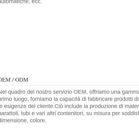
automatiche, ecc.
OEM / ODM
Nel quadro del nostro servizio OEM, offriamo una gamma di 
primo luogo, forniamo la capacità di fabbricare prodotti 
le esigenze del cliente.Ciò include la produzione di materia
barattoli, tubi e vari altri contenitori, su misura per soddi
dimensione, colore.