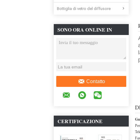
Bottiglia di vetro del diffusore
SONO ORA ONLINE IN
CHAT
Contatto
D
Gu
CERTIFICAZIONE
Per
Tel
Fa