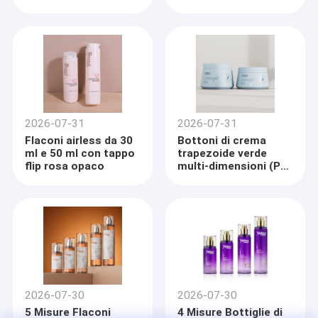
2026-07-31
2026-07-31
Flaconi airless da 30
Bottoni di crema
ml e 50 ml con tappo
trapezoide verde
flip rosa opaco
multi-dimensioni (PP
e PET due versioni)
Casa.
Guangzhou Yuhua Packaging Co., Ltd. è un'impresa
Prodotti
professionale che integra la progettazione, la produzione e
la vendita di imballaggi in plastica. è un produttore di PP,
2026-07-30
2026-07-30
Su di noi
PE, ABS, AS, PET,PETG come materia primaSpecializzata
5 Misure Flaconi
4 Misure Bottiglie di
nella ricerca e sviluppo, produzione e lavorazione di tutti i