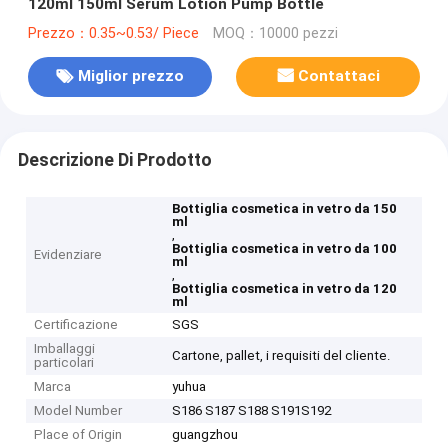
120ml 150ml Serum Lotion Pump Bottle
Prezzo：0.35~0.53/ Piece
MOQ：10000 pezzi
Miglior prezzo
Contattaci
Descrizione Di Prodotto
Bottiglia cosmetica in vetro da 150
ml
,
Bottiglia cosmetica in vetro da 100
Evidenziare
ml
,
Bottiglia cosmetica in vetro da 120
ml
Certificazione
SGS
Imballaggi
Cartone, pallet, i requisiti del cliente.
particolari
Marca
yuhua
Model Number
S186 S187 S188 S191S192
Place of Origin
guangzhou