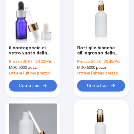
il contagoccia di
Bottiglie bianche
vetro vuoto della
all'ingrosso della
bottiglia blu 10ml
porcellana 100ml con
Prezzo:
$0.07 - $0.20/Pieces
Prezzo:
$0.28 - $0.45/Pieces
imbottiglia con le
il contagoccia di
MOQ:
5000 pezzi
MOQ:
5000 pezzi
bottiglie di vetro del
vetro per gli oli
contagoccia della
essenziali
Ottieni l'ultimo prezzo
Ottieni l'ultimo prezzo
pipetta
Contattaci
Contattaci
Casa.
Prodotti
Su di noi