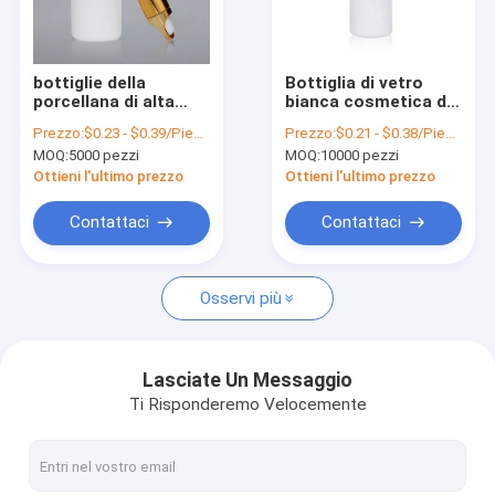
visita della fabbrica
Controllo della qualità
bottiglie della
Bottiglia di vetro
porcellana di alta
bianca cosmetica del
Contattaci
qualità 50ml con il
contagoccia della
Prezzo:
$0.23 - $0.39/Pieces
Prezzo:
$0.21 - $0.38/Pieces
contagoccia di vetro
bottiglia 30ml del
MOQ:
5000 pezzi
MOQ:
10000 pezzi
per gli oli essenziali
contagoccia della
Notizie
porcellana di alta
Ottieni l'ultimo prezzo
Ottieni l'ultimo prezzo
qualità
Chiedi un preventivo
Contattaci
Contattaci
Osservi più
Bottiglie di imballaggio di plastica
Barattoli di imballaggio di plastica
Lasciate Un Messaggio
Ti Risponderemo Velocemente
Bottiglia della schiuma plastica
Bottiglia di plastica della lozione