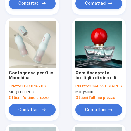
confezionamento
Contattaci
Contattaci
per la cura della pelle
cosmetica
Contagocce per Olio
Oem Acceptato
Macchina
bottiglia di siero di
Automatica in
olio con gocciolante
Prezzo:
USD 0.26 - 0.3
Prezzo:
0.28-0.53 USD/PCS
Bottiglia di Vetro con
di bambù frammento
MOQ:
5000PCS
MOQ:
5000
Design e Capacità di
d'oro confezioni
Spedizione
personalizzabili per
Ottieni l'ultimo prezzo
Ottieni l'ultimo prezzo
Marittima, Perfetto
oli essenziali cura
per Imballaggi
della pelle cosmetica
Contattaci
Contattaci
Industriali