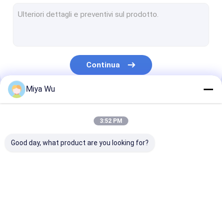
flacone spray in plastica
Bottiglia di vetro del contagoccia dell'olio
Bottiglie di vetro Boston
Continua
Bottiglie del contagoccia del siero
Miya Wu
Bottiglie liquide del fondamento
Le Nostre Categorie
Bottiglie di vetro della lozione
3:52 PM
Barattoli di vetro crema
Good day, what product are you looking for?
Insieme d'imballaggio cosmetico
Rotolo di vetro sulle bottiglie
Bottiglie di
Barattoli di
Bottiglia della
Opal Glass Bottle
imballaggio di
imballaggio di
schiuma plast
plastica
plastica