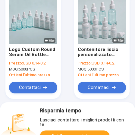
Logo Custom Round
Contenitore liscio
Serum Oil Bottle
personalizzato
Design resistente
progettato per oli
Prezzo:
USD 0.14-0.2
Prezzo:
USD 0.14-0.2
alle perdite adatto
essenziali sieri e
MOQ:
5000PCS
MOQ:
5000PCS
agli oli essenziali,
applicazioni
cura della pelle e
cosmetiche
Ottieni l'ultimo prezzo
Ottieni l'ultimo prezzo
confezioni
cosmetiche
Contattaci
Contattaci
Risparmia tempo
Lasciaci contattare i migliori prodotti con
te.