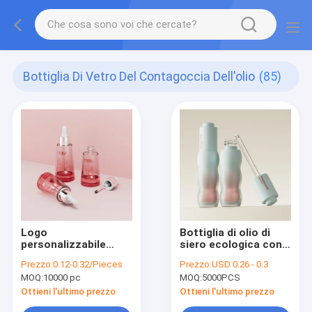
Bottiglia Di Vetro Del Contagoccia Dell'olio
(85)
Logo
Bottiglia di olio di
personalizzabile
siero ecologica con
Bottiglia di vetro
materiale di
Prezzo:
0.12-0.32/Pieces
Prezzo:
USD 0.26 - 0.3
gocciolante olio
aluminico e plastica
MOQ:
10000 pc
MOQ:
5000PCS
30ml 50ml Serum
con colletto PP
Bottiglia imballaggio
adatto per oli
Ottieni l'ultimo prezzo
Ottieni l'ultimo prezzo
essenziali