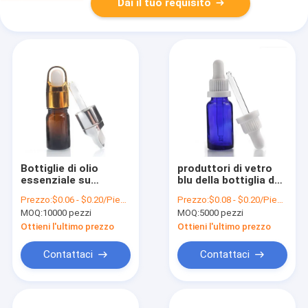
Dai il tuo requisito
Bottiglie di olio
produttori di vetro
essenziale su
blu della bottiglia del
ordinazione di colore
contagoccia dell'olio
Prezzo:
$0.06 - $0.20/Pieces
Prezzo:
$0.08 - $0.20/Pieces
5ml del contagoccia
essenziale del
MOQ:
10000 pezzi
MOQ:
5000 pezzi
di Amber Color Glass
contenitore
Bottles With
cosmetico 20ml
Ottieni l'ultimo prezzo
Ottieni l'ultimo prezzo
Contattaci
Contattaci