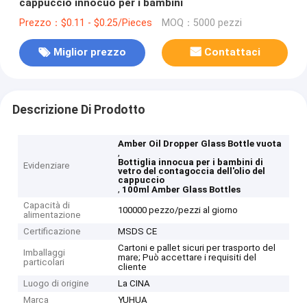
cappuccio innocuo per i bambini
Prezzo：$0.11 - $0.25/Pieces
MOQ：5000 pezzi
Miglior prezzo
Contattaci
Descrizione Di Prodotto
Amber Oil Dropper Glass Bottle vuota
,
Bottiglia innocua per i bambini di
Evidenziare
vetro del contagoccia dell'olio del
cappuccio
,
100ml Amber Glass Bottles
Capacità di
100000 pezzo/pezzi al giorno
alimentazione
Certificazione
MSDS CE
Cartoni e pallet sicuri per trasporto del
Imballaggi
mare; Può accettare i requisiti del
particolari
cliente
Luogo di origine
La CINA
Marca
YUHUA