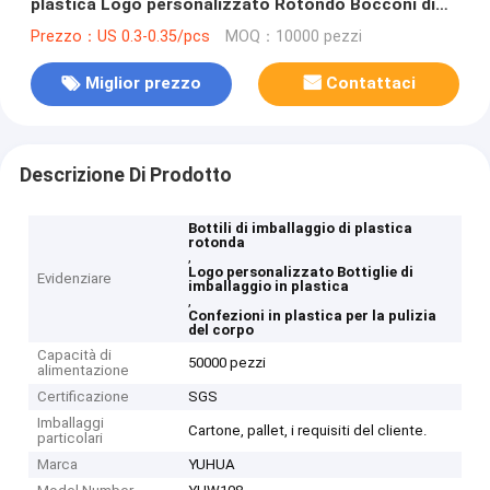
plastica Logo personalizzato Rotondo Bocconi di
imballaggio di plastica per lo scrub del corpo
Prezzo：US 0.3-0.35/pcs
MOQ：10000 pezzi
Miglior prezzo
Contattaci
Descrizione Di Prodotto
Bottili di imballaggio di plastica
rotonda
,
Logo personalizzato Bottiglie di
Evidenziare
imballaggio in plastica
,
Confezioni in plastica per la pulizia
del corpo
Capacità di
50000 pezzi
alimentazione
Certificazione
SGS
Imballaggi
Cartone, pallet, i requisiti del cliente.
particolari
Marca
YUHUA