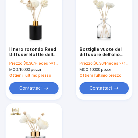
Il nero rotondo Reed
Bottiglie vuote del
Diffuser Bottle della
diffusore dell'olio
bottiglia di vetro del
della bottiglia del
Prezzo:
$0.30/Pieces >=10000 Pieces
Prezzo:
$0.30/Pieces >=10000 Pieces
diffusore di 30ml
diffusore del
MOQ:
10000 pezzi
MOQ:
10000 pezzi
50ml
profumo del sughero
150ml 260ml
Ottieni l'ultimo prezzo
Ottieni l'ultimo prezzo
Contattaci
Contattaci
Casa.
Prodotti
Su di noi