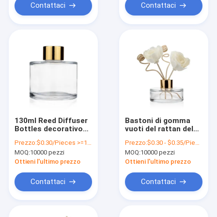
Contattaci
Contattaci
130ml Reed Diffuser
Bastoni di gomma
Bottles decorativo
vuoti del rattan del
anti corrodono con il
tappo di 95ml Reed
Prezzo:
$0.30/Pieces >=10000 Pieces
Prezzo:
$0.30 - $0.35/Pieces
coperchio a vite
Diffuser Glass Bottle
MOQ:
10000 pezzi
MOQ:
10000 pezzi
With
Ottieni l'ultimo prezzo
Ottieni l'ultimo prezzo
Contattaci
Contattaci