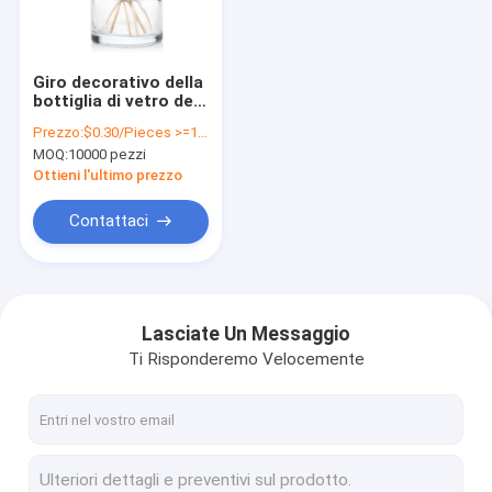
visita della fabbrica
Controllo della qualità
Giro decorativo della
bottiglia di vetro del
Contattaci
diffusore 200ml
Prezzo:
$0.30/Pieces >=10000 Pieces
chiaro con il
MOQ:
10000 pezzi
cappuccio
Notizie
Ottieni l'ultimo prezzo
Chiedi un preventivo
Contattaci
Bottiglie di imballaggio di plastica
Lasciate Un Messaggio
Ti Risponderemo Velocemente
Barattoli di imballaggio di plastica
Bottiglia della schiuma plastica
Bottiglia di plastica della lozione