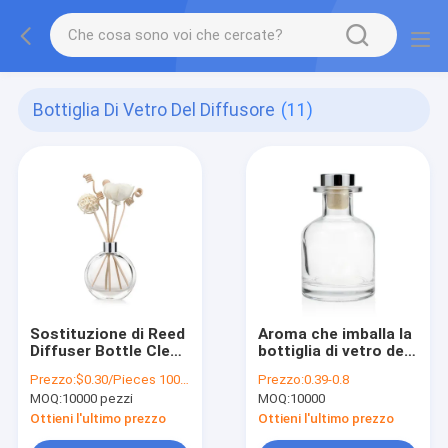
Bottiglia Di Vetro Del Diffusore
(11)
Sostituzione di Reed
Aroma che imballa la
Diffuser Bottle Clear
bottiglia di vetro del
DIY del giro di MSDS
diffusore 150ml con
Prezzo:
$0.30/Pieces 10000-49999 Pieces
Prezzo:
0.39-0.8
55ml
il tappo ed il bastone
MOQ:
10000 pezzi
MOQ:
10000
volatile
Ottieni l'ultimo prezzo
Ottieni l'ultimo prezzo