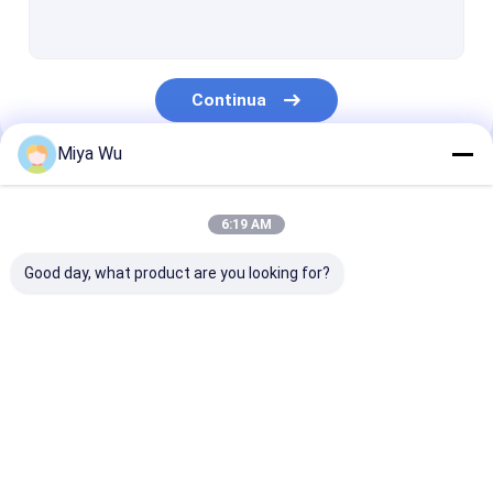
flacone spray in plastica
Bottiglia di vetro del contagoccia dell'olio
Continua
Bottiglie di vetro Boston
Miya Wu
Bottiglie del contagoccia del siero
Le Nostre Categorie
Bottiglie liquide del fondamento
6:19 AM
Bottiglie di vetro della lozione
Good day, what product are you looking for?
Barattoli di vetro crema
Insieme d'imballaggio cosmetico
Bottiglie di
Barattoli di
Bottiglia della
Rotolo di vetro sulle bottiglie
imballaggio di
imballaggio di
schiuma plast
plastica
plastica
Opal Glass Bottle