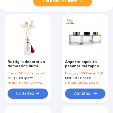
Dai il tuo requisito
Bottiglia decorativa
Aspetto squisito
domestica 80ml
pesante del tappo
vuoto di vetro del
200ml dell'aroma
Prezzo:
$0.30/Pieces >=10000 Pieces
Prezzo:
$0.30/Pieces 10000-29999 Pieces
diffusore dell'OEM
della bottiglia di
MOQ:
10000 pezzi
MOQ:
10000 pezzi
con Crystal Cap
gomma del diffusore
chiaro
Ottieni l'ultimo prezzo
Ottieni l'ultimo prezzo
Contattaci
Contattaci