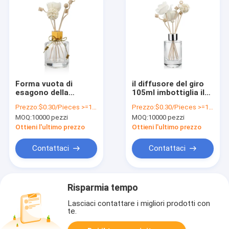
Forma vuota di
il diffusore del giro
esagono della
105ml imbottiglia il
bottiglia di vetro del
vetro trasparente
Prezzo:
$0.30/Pieces >=10000 Pieces
Prezzo:
$0.30/Pieces >=10000 Pieces
diffusore del
vuoto con i bastoni
MOQ:
10000 pezzi
MOQ:
10000 pezzi
coperchio a vite
del rattan
125ml chiara
Ottieni l'ultimo prezzo
Ottieni l'ultimo prezzo
Contattaci
Contattaci
Risparmia tempo
Lasciaci contattare i migliori prodotti con
te.