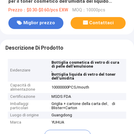
per il toner cosmetico dell'umidità del liquido
dell'emulsione
Prezzo：$0.30-$0.60/pcs EXW
MOQ：10000pcs
Miglior prezzo
Contattaci
Descrizione Di Prodotto
Bottiglia cosmetica di vetro di cura
di pelle dell'emulsione
Evidenziare
,
Bottiglia liquida di vetro del toner
dell'umidità
Capacità di
10000000PCS/mouth
alimentazione
Certificazione
MSDS FDA
Imballaggi
Griglia + cartone della carta del、 di
particolari
Blister+Carton
Luogo di origine
Guangdong
Marca
YUHUA