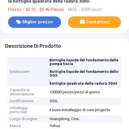
la bottiglia quadrata della radura 30ml
Prezzo：$0.10 - $0.46/Pieces
MOQ：5000 pezzi
Miglior prezzo
Contattaci
Descrizione Di Prodotto
Bottiglie liquide del fondamento della
pompa liscia
,
Evidenziare
Bottiglie liquide del fondamento dello
SGS
,
bottiglia quadrata della radura 30ml
Capacità di
100000 pezzo/pezzi al giorno
alimentazione
Certificazione
SGS,
Imballaggi
il buon imballaggio di cura progetta
particolari
Luogo di origine
Guangdong, Cina
Marca
Yuhua