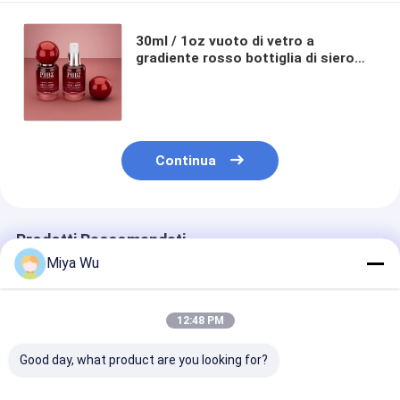
30ml / 1oz vuoto di vetro a
gradiente rosso bottiglia di siero
cosmetico con tappo a sfera
rotonda, colore personalizzato
OEM ODM imballaggio per la cura
della pelle per lozione olio
essenziale
Continua
Prodotti Raccomandati
Miya Wu
12:48 PM
Good day, what product are you looking for?