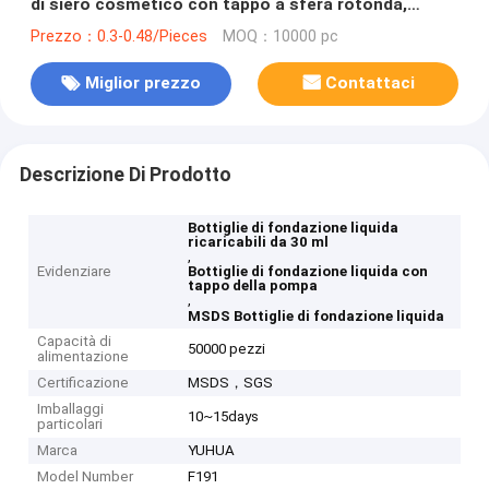
di siero cosmetico con tappo a sfera rotonda,
colore personalizzato OEM ODM imballaggio per la
Prezzo：0.3-0.48/Pieces
MOQ：10000 pc
cura della pelle per lozione olio essenziale
Miglior prezzo
Contattaci
Descrizione Di Prodotto
Bottiglie di fondazione liquida
ricaricabili da 30 ml
,
Evidenziare
Bottiglie di fondazione liquida con
tappo della pompa
,
MSDS Bottiglie di fondazione liquida
Capacità di
50000 pezzi
alimentazione
Certificazione
MSDS，SGS
Imballaggi
10~15days
particolari
Marca
YUHUA
Model Number
F191