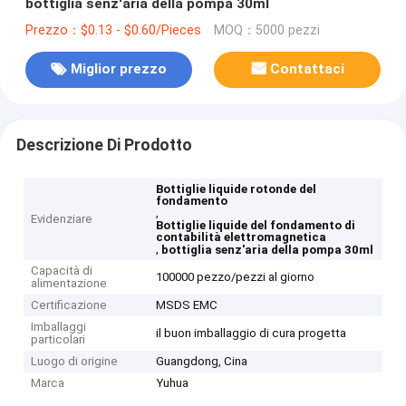
bottiglia senz'aria della pompa 30ml
Prezzo：$0.13 - $0.60/Pieces
MOQ：5000 pezzi
Miglior prezzo
Contattaci
Descrizione Di Prodotto
Bottiglie liquide rotonde del
fondamento
,
Evidenziare
Bottiglie liquide del fondamento di
contabilità elettromagnetica
,
bottiglia senz'aria della pompa 30ml
Capacità di
100000 pezzo/pezzi al giorno
alimentazione
Certificazione
MSDS EMC
Imballaggi
il buon imballaggio di cura progetta
particolari
Luogo di origine
Guangdong, Cina
Marca
Yuhua