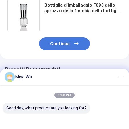
Bottiglia d'imballaggio F093 dello
spruzzo della foschia della bottiglia
di vetro della lozione cosmetica
d'argento amichevole di Eco
Continua
Prodotti Raccomandati
Miya Wu
1:48 PM
Good day, what product are you looking for?
30ml / 1oz vuoto di
Bottiglie di lozione di
Liquid Founda