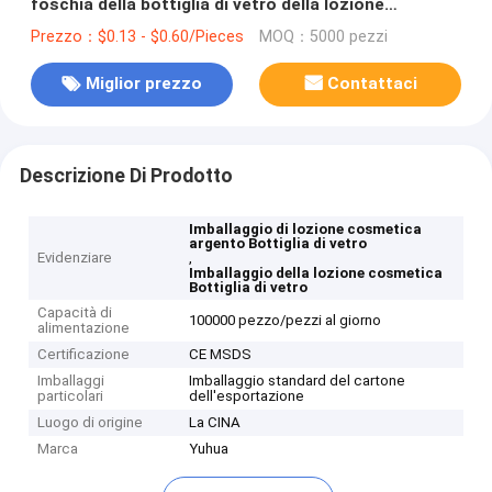
foschia della bottiglia di vetro della lozione
cosmetica d'argento amichevole di Eco
Prezzo：$0.13 - $0.60/Pieces
MOQ：5000 pezzi
Miglior prezzo
Contattaci
Descrizione Di Prodotto
Imballaggio di lozione cosmetica
argento Bottiglia di vetro
Evidenziare
,
Imballaggio della lozione cosmetica
Bottiglia di vetro
Capacità di
100000 pezzo/pezzi al giorno
alimentazione
Certificazione
CE MSDS
Imballaggi
Imballaggio standard del cartone
particolari
dell'esportazione
Luogo di origine
La CINA
Marca
Yuhua