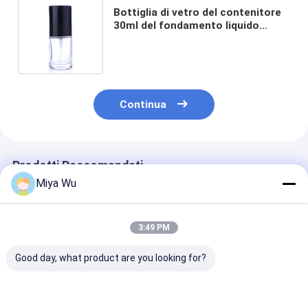
Bottiglia di vetro del contenitore
30ml del fondamento liquido
cosmetico vuoto di trucco con la
pompa nera F037
Continua
Prodotti Raccomandati
Miya Wu
3:49 PM
Good day, what product are you looking for?
30ml / 1oz vuoto di
Bottiglie di lozione di
Liquid Founda