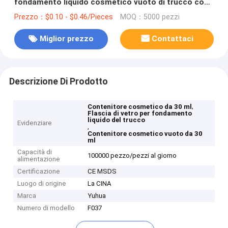
fondamento liquido cosmetico vuoto di trucco con
la pompa nera F037
Prezzo：$0.10 - $0.46/Pieces
MOQ：5000 pezzi
Miglior prezzo
Contattaci
Descrizione Di Prodotto
,
Contenitore cosmetico da 30 ml
Flascia di vetro per fondamento
liquido del trucco
Evidenziare
,
Contenitore cosmetico vuoto da 30
ml
Capacità di
100000 pezzo/pezzi al giorno
alimentazione
Certificazione
CE MSDS
Luogo di origine
La CINA
Marca
Yuhua
Numero di modello
F037