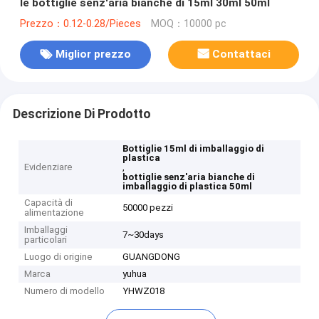
le bottiglie senz'aria bianche di 15ml 30ml 50ml
Prezzo：0.12-0.28/Pieces
MOQ：10000 pc
Miglior prezzo
Contattaci
Descrizione Di Prodotto
Bottiglie 15ml di imballaggio di
plastica
Evidenziare
,
bottiglie senz'aria bianche di
imballaggio di plastica 50ml
Capacità di
50000 pezzi
alimentazione
Imballaggi
7~30days
particolari
Luogo di origine
GUANGDONG
Marca
yuhua
Numero di modello
YHWZ018