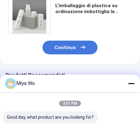
L'imballaggio di plastica su
ordinazione imbottiglia le
bottiglie senz'aria bianche di
15ml 30ml 50ml
Continua
Prodotti Raccomandati
Miya Wu
3:21 PM
Good day, what product are you looking for?
Bottiglie in plastica
Bottiglie di
l'imballaggio d