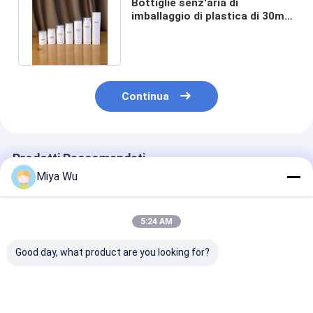
Bottiglie senz'aria di
imballaggio di plastica di 30ml
200ml per la lozione crema
dell'olio
Continua
Prodotti Raccomandati
Miya Wu
5:24 AM
Good day, what product are you looking for?
Bottiglie in plastica
Bottiglie di
l'imballaggio d
ecologiche
imballaggio in
plastica del to