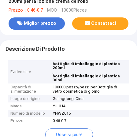
200ml per la lozione crema dell'olio
Prezzo：0.46-0.7
MOQ：10000Pieces
Miglior prezzo
Contattaci
Descrizione Di Prodotto
bottiglie di imballaggio di plastica
200ml
Evidenziare
,
bottiglie di imballaggio di plastica
30ml
Capacità di
100000 pezzo/pezzi per Bottiglia di
alimentazione
vetro cosmetica di giorno
Luogo di origine
Guangdong, Cina
Marca
YUHUA
Numero di modello
YHWZ015
Prezzo
0.46-0.7
Osservi più