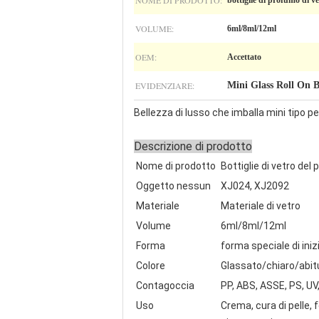
NOME DI PRODOTTO:
bottiglie di profumo di ve
VOLUME:
6ml/8ml/12ml
OEM:
Accettato
EVIDENZIARE:
Mini Glass Roll On B
Bellezza di lusso che imballa mini tipo per
Descrizione di prodotto
Nome di prodotto
Bottiglie di vetro del
Oggetto nessun
XJ024, XJ2092
Materiale
Materiale di vetro
Volume
6ml/8ml/12ml
Forma
forma speciale di iniz
Colore
Glassato/chiaro/abit
Contagoccia
PP, ABS, ASSE, PS, UV
Uso
Crema, cura di pelle, 