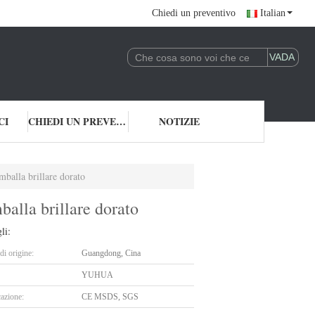
Chiedi un preventivo
Italian
CI
CHIEDI UN PREVENTIVO
NOTIZIE
balla brillare dorato
alla brillare dorato
li:
i origine:
Guangdong, Cina
YUHUA
cazione:
CE MSDS, SGS