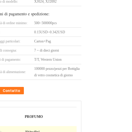
 di modello:
XJ024, XJ2092
ni di pagamento e spedizione:
tà di ordine minimo:
500~500000pcs
:
0.15USD~0.342USD
ggi particolari:
Carton+Pag
di consegna:
7 ~ di dieci giorni
i di pagamento:
T/T, Western Union
100000 pezzo/pezzi per Bottiglia
à di alimentazione:
di vetro cosmetica di giorno
Contatto
PROFUMO