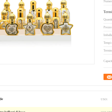
Numero
Termi
Quanti
Prezzo
Imballa
Tempi 
Termin
Capacit
USO:
lie