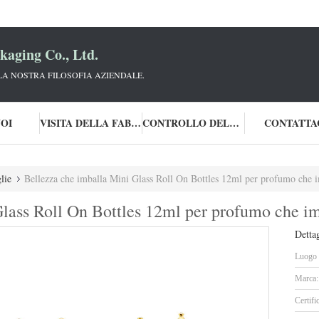
aging Co., Ltd.
 LA NOSTRA FILOSOFIA AZIENDALE.
NOI
VISITA DELLA FABBRICA
CONTROLLO DELLA QUALITÀ
CONTATTA
lie
Bellezza che imballa Mini Glass Roll On Bottles 12ml per profumo che im
lass Roll On Bottles 12ml per profumo che imb
Dettag
Luogo d
Marca:
Certifi