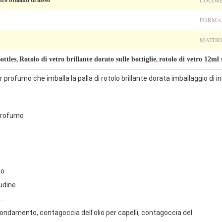
COLORE
tro brillanti di lusso
FORMA
MATERI
ottles
Rotolo di vetro brillante dorato sulle bottiglie
rotolo di vetro 12ml s
,
,
 profumo che imballa la palla di rotolo brillante dorata imballaggio di ini
 profumo
io
udine
,…
fondamento, contagoccia dell'olio per capelli, contagoccia del