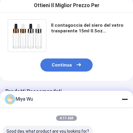
Ottieni Il Miglior Prezzo Per
Il contagoccia del siero del vetro
trasparente 15ml 0.5oz
imbottiglia il portatile per i liquidi
di cura di pelle
Continua
Prodotti Raccomandati
Miya Wu
4:11 AM
Good day, what product are you looking for?