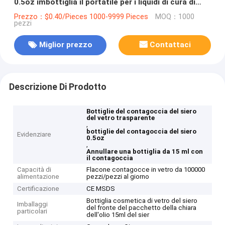
0.5oz imbottiglia il portatile per i liquidi di cura di
pelle
Prezzo：$0.40/Pieces 1000-9999 Pieces
MOQ：1000
pezzi
Miglior prezzo
Contattaci
Descrizione Di Prodotto
Bottiglie del contagoccia del siero
del vetro trasparente
,
bottiglie del contagoccia del siero
Evidenziare
0.5oz
,
Annullare una bottiglia da 15 ml con
il contagoccia
Capacità di
Flacone contagocce in vetro da 100000
alimentazione
pezzi/pezzi al giorno
Certificazione
CE MSDS
Bottiglia cosmetica di vetro del siero
Imballaggi
del fronte del pacchetto della chiara
particolari
dell'olio 15ml del sier