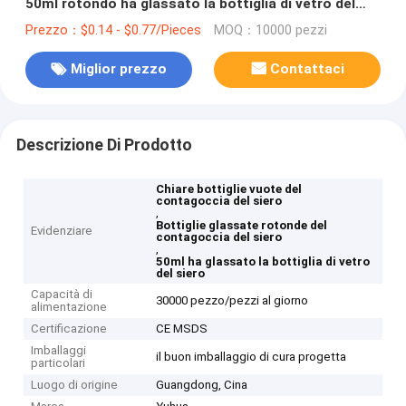
50ml rotondo ha glassato la bottiglia di vetro del
siero
Prezzo：$0.14 - $0.77/Pieces
MOQ：10000 pezzi
Miglior prezzo
Contattaci
Descrizione Di Prodotto
Chiare bottiglie vuote del
contagoccia del siero
,
Bottiglie glassate rotonde del
Evidenziare
contagoccia del siero
,
50ml ha glassato la bottiglia di vetro
del siero
Capacità di
30000 pezzo/pezzi al giorno
alimentazione
Certificazione
CE MSDS
Imballaggi
il buon imballaggio di cura progetta
particolari
Luogo di origine
Guangdong, Cina