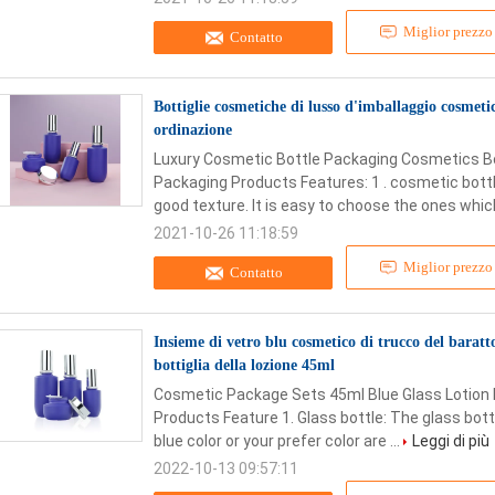
Miglior prezzo
Contatto
Bottiglie cosmetiche di lusso d'imballaggio cosmet
ordinazione
Luxury Cosmetic Bottle Packaging Cosmetics B
Packaging Products Features: 1 . cosmetic bot
good texture. It is easy to choose the ones which
2021-10-26 11:18:59
Miglior prezzo
Contatto
Insieme di vetro blu cosmetico di trucco del baratto
bottiglia della lozione 45ml
Cosmetic Package Sets 45ml Blue Glass Lotion 
Products Feature 1. Glass bottle: The glass bottl
blue color or your prefer color are ...
Leggi di più
2022-10-13 09:57:11