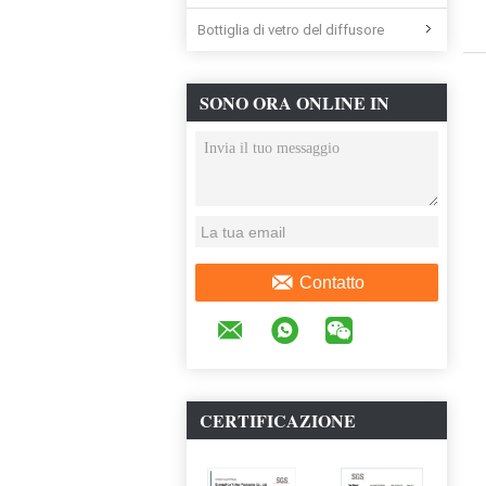
Bottiglia di vetro del diffusore
SONO ORA ONLINE IN
CHAT
Contatto
CERTIFICAZIONE