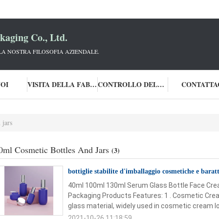
aging Co., Ltd.
 LA NOSTRA FILOSOFIA AZIENDALE.
NOI
VISITA DELLA FABBRICA
CONTROLLO DELLA QUALITÀ
CONTATTA
 jars
0ml Cosmetic Bottles And Jars
(3)
bottiglie stabilite d'imballaggio cosmetiche e bara
40ml 100ml 130ml Serum Glass Bottle Face Cre
Packaging Products Features: 1 . Cosmetic Cre
glass material, widely used in cosmetic cream lot
2021-10-26 11:18:59