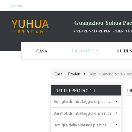
Telefono:
Guangzhou Yuhua Pack
CREARE VALORE PER I CLIENTI È
CASA.
PRODOTTI
SU DI 
Casa
Prodotti
130ml cosmetic bottles and
13
TUTTI I PRODOTTI
Bottiglie di imballaggio di plastica
Barattoli di imballaggio di plastica
Bottiglia della schiuma plastica