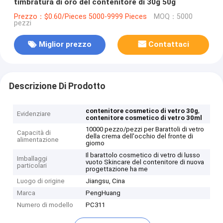
timbratura di oro del contenitore di 30g 50g
Prezzo：$0.60/Pieces 5000-9999 Pieces
MOQ：5000
pezzi
Miglior prezzo
Contattaci
Descrizione Di Prodotto
,
contenitore cosmetico di vetro 30g
Evidenziare
contenitore cosmetico di vetro 30ml
10000 pezzo/pezzi per Barattoli di vetro
Capacità di
della crema dell'occhio del fronte di
alimentazione
giorno
Il barattolo cosmetico di vetro di lusso
Imballaggi
vuoto Skincare del contenitore di nuova
particolari
progettazione ha me
Luogo di origine
Jiangsu, Cina
Marca
PengHuang
Numero di modello
PC311