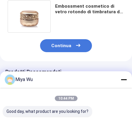
Embossment cosmetico di
vetro rotondo di timbratura di
oro del contenitore di 30g 50g
Continua
Prodotti Raccomandati
Miya Wu
10:44 PM
Good day, what product are you looking for?
Crema
Vasetti di vetro
Vasetto per cr